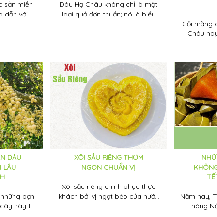
c sản miền
Dâu Hạ Châu không chỉ là một
p dẫn với
loại quả đơn thuần; nó là biểu
i ghé đến
tượng của sự trù phú, là niềm tự
Gỏi măng 
ửu Long.
hào của đất Phong Điền, và là
Châu hay 
một phần hồn của tuổi thơ miền
những món
sông nước, nơi những ký ức ngọt
đất Tây 
ngào và thanh bình luôn hiện
khách tìm
hữu
hư
N DÂU
XÔI SẦU RIÊNG THƠM
NHỮ
I LÂU
NGON CHUẨN VỊ
KHÔNG
CH
TẾ
Xôi sầu riêng chinh phục thực
i những bạn
khách bởi vị ngọt béo của nước
Năm nay, T
i cây này thì
cốt dừa, dẻo thơm của gạo nếp,
tháng Nă
 thức những
tất nhiên không thể thiếu sầu
ngày 31-5