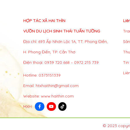
HỢP TÁC XÃ HAI THÌN
Liê
VƯỜN DU LỊCH SINH THÁI TUẤN TƯỜNG
Tra
Địa chỉ: 693 Ấp Nhơn Lộc 1A, TT. Phong Điền,
Sả
H. Phong Điền, TP. Cần Thơ
Thư
Điện thoại: 0939 720 668 – 0972 215 739
Tin
Liê
Hotline:
0373151339
Email:
htxhaithin@gmail.com
Website:
www.haithin.com
MXH:
© 2023 copyri