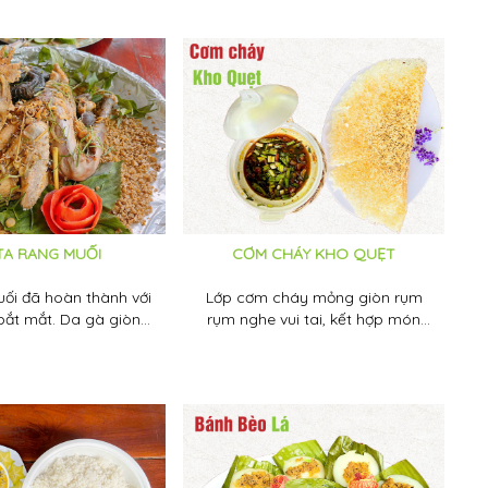
 của mình mọi người
ọn lựa loại bánh phù
cúng thêm phần đủ
ghĩa. Cùng Vườn Tuấn
hám phá loại bánh
c dùng trong dịp Tết
an ngọ nhé.
TA RANG MUỐI
CƠM CHÁY KHO QUẸT
ối đã hoàn thành với
Lớp cơm cháy mỏng giòn rụm
ắt mắt. Da gà giòn
rụm nghe vui tai, kết hợp món
 thịt vẫn giữ được vị
kho quẹt với các gia vị cơ bản là
gọt đặc trưng.
thịt ba rọi, muối, đường, tiêu,...