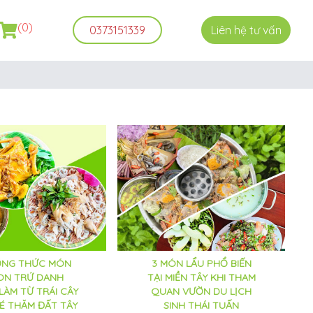
(0)
0373151339
Liên hệ tư vấn
NG THỨC MÓN
3 MÓN LẨU PHỔ BIẾN
ON TRỨ DANH
TẠI MIỀN TÂY KHI THAM
LÀM TỪ TRÁI CÂY
QUAN VƯỜN DU LỊCH
HÉ THĂM ĐẤT TÂY
SINH THÁI TUẤN