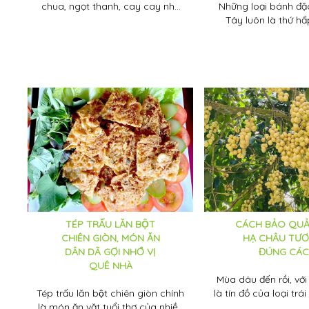
chua, ngọt thanh, cay cay nhẹ
Những loại bánh đặ
cùng với bông điên điển rau
Tây luôn là thứ hấ
đồng, cá linh béo ngậy là thức
những du khách kh
quà ẩm thực đặc trưng...
Đồng bằng sông C
TÉP TRẤU LĂN BỘT
CÁCH BẢO QUẢ
CHIÊN GIÒN, MÓN ĂN
HẠ CHÂU TƯƠ
DÂN DÃ GỢI NHỚ VỊ
ĐÚNG CÁ
QUÊ NHÀ
Mùa dâu đến rồi, vớ
Tép trấu lăn bột chiên giòn chính
là tín đồ của loại trá
là món ăn vặt tuổi thơ của nhiều
đây là cơ hộ thưởng