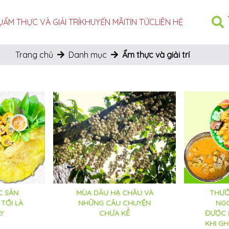
Ụ
ẨM THỰC VÀ GIẢI TRÍ
KHUYẾN MÃI
TIN TỨC
LIÊN HỆ
Trang chủ
Danh mục
Ẩm thực và giải trí
C SẢN
MÙA DÂU HẠ CHÂU VÀ
THƯỞ
 TỚI LÀ
NHỮNG CÂU CHUYỆN
NG
Y
CHƯA KỂ
ĐƯỢC 
KHI G