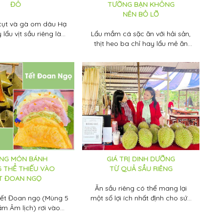
ĐÔ
TƯỜNG BẠN KHÔNG
NÊN BỎ LỠ
cụt và gà om dâu Hạ
lẩu vịt sầu riêng là
Lẩu mắm cá sặc ăn với hải sản,
 ngon trứ danh của
thịt heo ba chỉ hay lẩu mẻ ăn
Đô, được nhiều thực
cùng nhiều loại rau dân dã như
 đến trải nghiệm bởi
cọng bông súng, kèo nèo,
ơng vị độc lạ.
muống đồng, bắp chuối... khiến
không ít thực khách mê đắm.
NG MÓN BÁNH
GIÁ TRỊ DINH DƯỠNG
 THỂ THIẾU VÀO
TỪ QUẢ SẦU RIÊNG
T ĐOAN NGỌ
Ăn sầu riêng có thể mang lại
ết Đoan ngọ (Mùng 5
một số lợi ích nhất định cho sức
m Âm lịch) rơi vào
khỏe. Cùng Tuấn Tường tìm hiểu
. Tùy theo phong tục
thêm về loại trái cây này nhé.