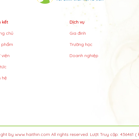
n kết
Dịch vụ
ng chủ
Gia đình
n phẩm
Trường học
 viện
Doanh nghiệp
 tức
n hệ
ght by www.haithin.com All rights reserved. Lượt Truy cập: 436461
( 