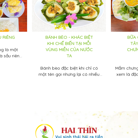
 chắn rằng
 thất vọng!
U RIÊNG
BÁNH BÈO - KHÁC BIỆT
BỮA 
KHI CHẾ BIẾN TẠI MỖI
TÂY
êng là một
VÙNG MIỀN CỦA NƯỚC
CHƯN
và sầu riêng
TA
 như chẳng
gặp nhau lại
Bánh bèo đặc biệt khi chỉ có
Mắm chưng
iệm ẩm thực
một tên gọi nhưng lại có nhiều
xem là đặ
áo.
phiên bản khắp các tỉnh thành ở
Tây, được
Việt Nam, khác biệt về cả hương
cá thu, cá
vị lẫn cách ăn.
vv... với 
cùng thịt bă
tạo nên 
nuôi lớn 
miền Tây 