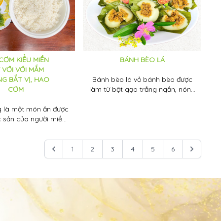
CƠM KIỂU MIỀN
BÁNH BÈO LÁ
 VỚI VỚI MẮM
G BẮT VỊ, HAO
Bánh bèo lá vỏ bánh bèo được
CƠM
làm từ bột gạo trắng ngần, nóng
hổi đi cùng với phần nhân kết
 là một món ăn được
hợp với tôm băm, thịt băm, củ
c sản của người miền
sắn,.. phong phú, đa dạng ăn
 chế biến đa dạng từ
cùng nước mắm rất ngon.
c lóc, cá sặc, cá linh
mùi thơm đậm đà chưng
1
2
3
4
5
6
m, trứng vịt, gia vị đã
một món ăn dân dã,
bao thế hệ của người
bình dị, chất phác,
nghĩa tình.