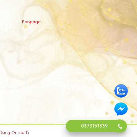
Fanpage
0373151339
Đang Online 1)