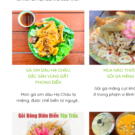
người, đặc biệt những người con
quả dâu Hạ Châu t
miền Tây.
ngọt thanh. Nhưng b
cách bảo quản để t
lâu để dùng dần c
Tuấn Tường tham k
cách bên dưới
GÀ OM DÂU HẠ CHÂU,
MÙA NÀO THỨC
ĐẶC SẢN VÙNG ĐẤT
GỎI GÀ MĂNG
PHONG ĐIỀN
Gỏi gà măng cụt kh
Món gà om dâu Hạ Châu lạ
ở trong phạm vi Bìn
miệng, được chế biến từ nguyên
mà cả khắp miền T
liệu đặc sản trái cây - dâu Hạ
thành "đặc sản" kh
Châu. Đây là món ngon khiến du
Đến Tuấn Tường nga
khách phải trầm trồ khen ngợi
nghiệm tự tay hái mă
khi khám phá ẩm thực Cần Thơ.
để cùng bếp chế bi
ngay món ăn "gây t