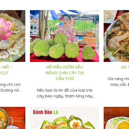
ươi ngon,
riêng thứ quả có mùi thơm đặc
vùng miền
ạn đã biết
trưng.
có thể ch
rữ dâu được
hợp mâm 
hưa. Cùng
đầy và ý n
hảo một số
Tường k
 nhé!
thường đượ
Đo
 NẤY -
MÊ MẨN VƯỜN SẦU
GÀ 
 CỤT
RIÊNG CHÍN CÂY TẠI
CẦN THƠ
Gà rang mu
ông chỉ còn
màu sắc b
h Dương nữa
Nếu bạn là tín đồ của loại trái
thơm nhưng
ây đều trở
cây béo ngậy, thơm lừng này
mềm n
i vào mùa.
đừng thì bỏ qua vườn sầu riêng
y để trải
chín cây, ăn ngay tại vườn Tuấn
ng cụt tươi
Tường ở Cần Thơ nhé.
ến và thử
hương nhớ"