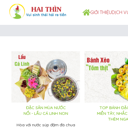
GIỚI THIỆU
DỊCH V
ĐẶC SẢN MÙA NƯỚC
TOP BÁNH ĐẶ
NỔI - LẨU CÁ LINH NON
MIỀN TÂY, NHẮC
THÈM NGA
Hòa với nước súp đậm đà chua