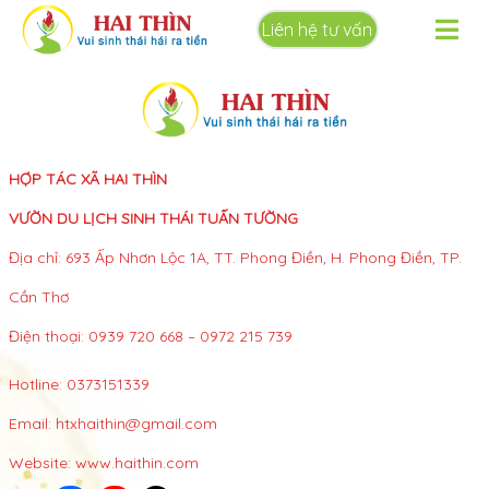
Liên hệ tư vấn
HỢP TÁC XÃ HAI THÌN
VƯỜN DU LỊCH SINH THÁI TUẤN TƯỜNG
Địa chỉ: 693 Ấp Nhơn Lộc 1A, TT. Phong Điền, H. Phong Điền, TP.
Cần Thơ
Điện thoại: 0939 720 668 – 0972 215 739
Hotline:
0373151339
Email:
htxhaithin@gmail.com
Website:
www.haithin.com