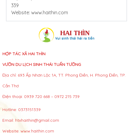
339
Website:
www.haithin.com
HỢP TÁC XÃ HAI THÌN
VƯỜN DU LỊCH SINH THÁI TUẤN TƯỜNG
Địa chỉ: 693 Ấp Nhơn Lộc 1A, TT. Phong Điền, H. Phong Điền, TP.
Cần Thơ
Điện thoại: 0939 720 668 – 0972 215 739
Hotline:
0373151339
Email:
htxhaithin@gmail.com
Website:
www.haithin.com