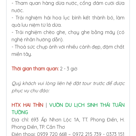
- Tham quan hàng dừa nước, cổng đám cưới dừa
nước.
- Trải nghiệm hái hoa lục bình kết thành bó, làm
quà lưu niệm từ lá dừa.
- Trải nghiệm chèo ghe, chạy ghe bằng máy (có
nghệ nhân hướng dẫn).
- Thoả sức chụp ảnh với nhiều cảnh đẹp, đậm chất
miền tây.
Thời gian tham quan:
2 - 3 giờ
Quý khách vui lòng liên hệ đặt tour trước để được
phục vụ chu đáo:
HTX HAI THÌN
|
VƯỜN DU LỊCH SINH THÁI TUẤN
TƯỜNG
Địa chỉ: 693 Ấp Nhơn Lộc 1A, TT. Phong Điền, H.
Phong Điền, TP. Cần Thơ
Điện thoại: 0939 720 668 – 0972 215 739 - 0373 151