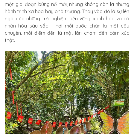
một giai đoạn bùng nổ mới, nhưng không còn là những
hành trình xa hoa hay phô trương. Thay vào đó là sự lên
ngôi của những trải nghiệm bền vững, xanh hóa và cá
nhân hóa sâu sắc – nơi mỗi bước chân là một câu
chuyện, mỗi điểm đến là một lần chạm đến cảm xúc
thật.