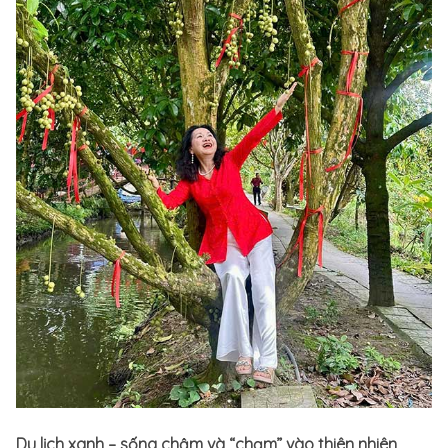
Du lịch xanh – sống chậm và “chạm” vào thiên nhiên