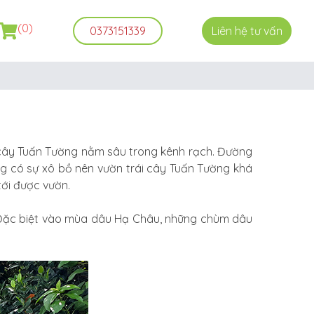
(0)
0373151339
Liên hệ tư vấn
 cây Tuấn Tường nằm sâu trong kênh rạch. Đường
ng có sự xô bồ nên vườn trái cây Tuấn Tường khá
tới được vườn.
 Đặc biệt vào mùa dâu Hạ Châu, những chùm dâu