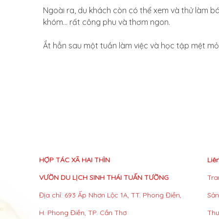
Ngoài ra, du khách còn có thể xem và thử làm bá
khóm... rất công phu và thơm ngon.
Ắt hẳn sau một tuần làm việc và học tập mệt mỏi
HỢP TÁC XÃ HAI THÌN
Liê
VƯỜN DU LỊCH SINH THÁI TUẤN TƯỜNG
Tra
Địa chỉ: 693 Ấp Nhơn Lộc 1A, TT. Phong Điền,
Sả
H. Phong Điền, TP. Cần Thơ
Thư