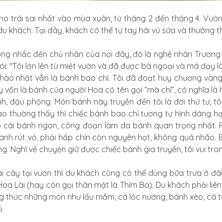
o trái sai nhất vào mùa xuân, từ tháng 2 đến tháng 4. Vườ
 khách. Tại đây, khách có thể tự tay hái vú sữa và thưởng t
ông nhắc đến chủ nhân của nơi đây, đó là nghệ nhân Trương T
ói: "Tôi lớn lên từ miệt vườn và đã được bà ngoại và má dạy l
 hào nhất vẫn là bánh bao chỉ. Tôi đã đoạt huy chương vàng
 vốn là bánh của người Hoa có tên gọi “mà chỉ”, có nghĩa là h
h, đậu phộng. Món bánh này truyền đến tôi là đời thứ tư, t
ao thường thấy thì chiếc bánh bao chỉ tương tự hình dáng h
có cái bánh ngon, công đoạn làm da bánh quan trọng nhất.
anh rút vỏ, phải hấp chín còn nguyên hạt, không quá nhão. B
. Nghĩ về chuyện giữ được chiếc bánh gia truyền, tôi vui tron
rái cây tại vườn thì du khách cũng có thể dùng bữa trưa ở
a Lài (hay còn gọi thân mật là Thím Ba). Du khách phải liên 
 thức những món như lẩu mắm, cá lóc nướng, bánh xèo, cá ta
.