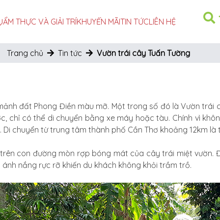
Ụ
ẨM THỰC VÀ GIẢI TRÍ
KHUYẾN MÃI
TIN TỨC
LIÊN HỆ
Trang chủ
Tin tức
Vườn trái cây Tuấn Tường
 mảnh đất Phong Điền màu mỡ. Một trong số đó là Vườn trái
ợc, chỉ có thể di chuyển bằng xe máy hoặc tàu. Chính vì khô
. Di chuyển từ trung tâm thành phố Cần Thơ khoảng 12km là 
trên con đường mòn rợp bóng mát của cây trái miệt vườn.
 ánh nắng rực rỡ khiến du khách không khỏi trầm trồ.