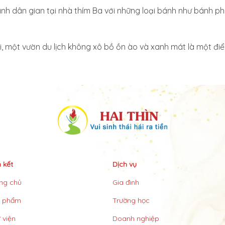
nh dân gian tại nhà thím Ba với những loại bánh như bánh p
, một vườn du lịch không xô bồ ồn ào và xanh mát là một đi
n kết
Dịch vụ
ng chủ
Gia đình
n phẩm
Trường học
 viện
Doanh nghiệp