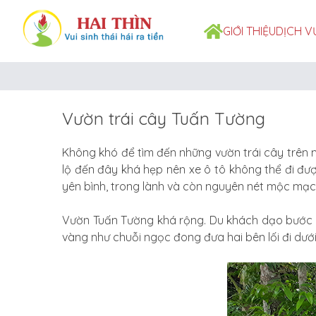
GIỚI THIỆU
DỊCH V
Vườn trái cây Tuấn Tường
Không khó để tìm đến những vườn trái cây trên
lộ đến đây khá hẹp nên xe ô tô không thể đi đư
yên bình, trong lành và còn nguyên nét mộc mạc
Vườn Tuấn Tường khá rộng. Du khách dạo bước 
vàng như chuỗi ngọc đong đưa hai bên lối đi dưới