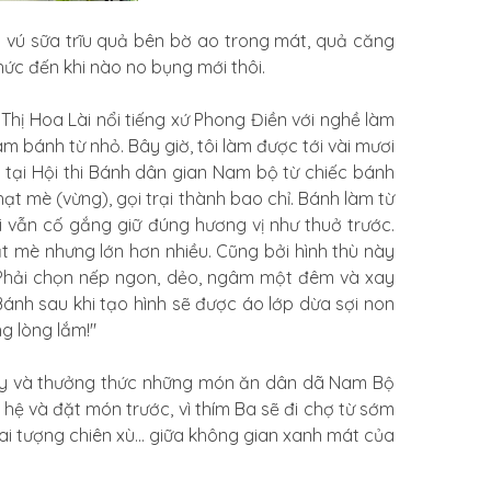
n vú sữa trĩu quả bên bờ ao trong mát, quả căng
hức đến khi nào no bụng mới thôi.
hị Hoa Lài nổi tiếng xứ Phong Điền với nghề làm
àm bánh từ nhỏ. Bây giờ, tôi làm được tới vài mươi
 tại Hội thi Bánh dân gian Nam bộ từ chiếc bánh
ạt mè (vừng), gọi trại thành bao chỉ. Bánh làm từ
ôi vẫn cố gắng giữ đúng hương vị như thuở trước.
ạt mè nhưng lớn hơn nhiều. Cũng bởi hình thù này
 Phải chọn nếp ngon, dẻo, ngâm một đêm và xay
ánh sau khi tạo hình sẽ được áo lớp dừa sợi non
g lòng lắm!"
 đây và thưởng thức những món ăn dân dã Nam Bộ
hệ và đặt món trước, vì thím Ba sẽ đi chợ từ sớm
i tượng chiên xù... giữa không gian xanh mát của