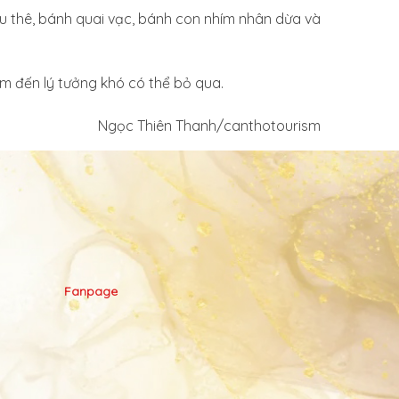
hu thê, bánh quai vạc, bánh con nhím nhân dừa và
ểm đến lý tưởng khó có thể bỏ qua.
Ngọc Thiên Thanh/canthotourism
Fanpage