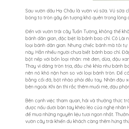
Sau vườn dâu Hạ Châu là vườn vú sữa. Vú sữa ch
bóng to tròn gây ấn tượng khó quên trong lòng du
Đến với vườn trái cây Tuấn Tường, không thể kh
bánh dân gian, đặc biệt là bánh bao chỉ. Cô Lài n
loại bánh dân gian. Nhưng chiếc bánh mà tôi tự
này. Hẳn nhiều người chưa biết bánh bao chỉ. Đây
bột nếp với bốn loại nhân: mè đen, dừa, đậu xan
Thay vì dáng tròn trịa, đầu chẻ khía như bánh b
nên nó khó nặn hơn so với loại bánh tròn. Để 
bằng cối đá, bột nhào phải đều tay. Nhân đậu x
bên ngoài. Khi ăn thì rắc thêm muối mè, đậu phộng
Bên cạnh việc tham quan, hái và thưởng thức t
được nấu dưới bàn tay khéo léo của nghệ nhân Ho
để mua những nguyên liệu tươi ngon nhất. Thưởng
vườn cây trái khiến du khách càng thêm hứng thú