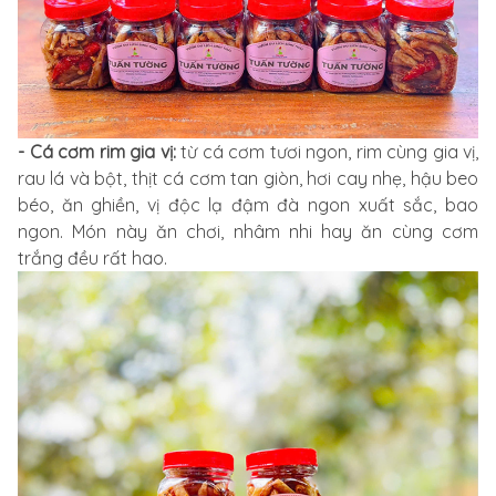
- Cá cơm rim gia vị:
từ cá cơm tươi ngon, rim cùng gia vị,
rau lá và bột, thịt cá cơm tan giòn, hơi cay nhẹ, hậu beo
béo, ăn ghiền, vị độc lạ đậm đà ngon xuất sắc, bao
ngon. Món này ăn chơi, nhâm nhi hay ăn cùng cơm
trắng đều rất hao.