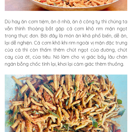
Dù hay ăn cơm tiệm, ăn ở nhà, ăn ở công ty thì chúng ta
vẫn thỉnh thoảng bắt gặp cá cơm khô rim mặn ngọt
trong thực đơn. Bởi đây là món ăn khá phổ biến, dễ ăn,
lại dễ nghiện. Cá cơm khô khi rim ngoài vị mặn đặc trưng
của cá thì còn thấm thêm chút ngọt của đường, chút
cay của ớt, của tiêu. Nó làm cho vị giác bấy lâu chán
ngán bỗng chốc tỉnh lại, khơi lại cảm giác thèm thuồng.