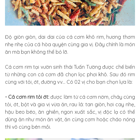
Độ giòn giòn, dai dai của cá cơm khô rim, hương thơm
nhẹ nhẹ của cá hòa quyện cùng gia vị. Đây chính là món
ăn mà bạn không thể bỏ lỡ.
Cá cơm rim tại vườn sinh thái Tuấn Tường được chế biến
từ những con cá cơm đã chọn lọc phơi khô. Sau đó rim
cùng với tỏi, ớt, đường vv... Có 02 vị cho bạn chọn lựa là:
- Cá cơm rim tỏi ớt:
được làm từ cá cơm nờm, cháy cùng
tỏi, ớt, bột và gia vị vừa ăn, rau lá: tan giòn, hơi cay nhẹ,
hậu beo béo, ăn ghiền, ngon xuất sắc, vị độc lạ có thể
dùng ăn như món ăn vặt, ăn cùng cơm hoặc cháo nóng
thì vô cùng bén mồi.