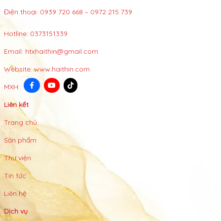
Điện thoại: 0939 720 668 – 0972 215 739
Hotline:
0373151339
Email:
htxhaithin@gmail.com
Website:
www.haithin.com
MXH:
Liên kết
Trang chủ
Sản phẩm
Thư viện
Tin tức
Liên hệ
Dịch vụ