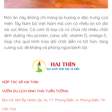
Món ăn này không chỉ mang lại hương vị đặc trưng của
miền Tây Nam bộ Việt Nam mà còn có nhiều lợi ích đối
với sức khỏe. Cá cơm là loại cá có chứa rất nhiều chất
dinh dưỡng như protein, canxi, sắt, vitamin D, omega-3…
Giúp cho quá trình trao đổi chất diễn ra tốt hơn, tăng
cường sức đề kháng và phòng ngừa bệnh tật.
HỢP TÁC XÃ HAI THÌN
VƯỜN DU LỊCH SINH THÁI TUẤN TƯỜNG
Địa chỉ: 693 Ấp Nhơn Lộc 1A, TT. Phong Điền, H. Phong Điền, TP.
Cần Thơ