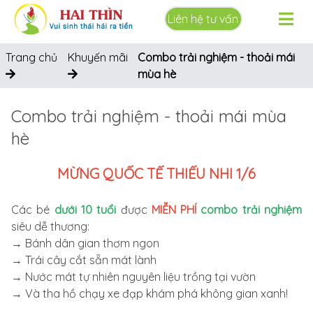
Liên hệ tư vấn
Trang chủ
Khuyến mãi
Combo trải nghiệm - thoải mái
mùa hè
Combo trải nghiệm - thoải mái mùa
hè
MỪNG QUỐC TẾ THIẾU NHI 1/6
Các bé
dưới 10 tuổi
được
MIỄN PHÍ
combo trải nghiệm
siêu dễ thương:
→ Bánh dân gian thơm ngon
→
Trái cây cắt sẵn mát lành
→
Nước mát tự nhiên nguyên liệu trồng tại vườn
→
Và tha hồ chạy xe đạp khám phá không gian xanh!