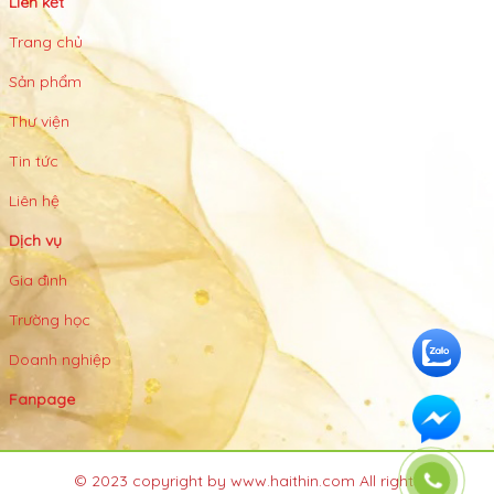
Liên kết
Trang chủ
Sản phẩm
Thư viện
Tin tức
Liên hệ
Dịch vụ
Gia đình
Trường học
Doanh nghiệp
Fanpage
© 2023 copyright by www.haithin.com All rights