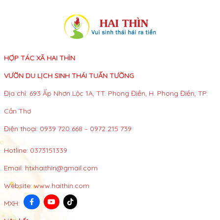
HỢP TÁC XÃ HAI THÌN
VƯỜN DU LỊCH SINH THÁI TUẤN TƯỜNG
Địa chỉ: 693 Ấp Nhơn Lộc 1A, TT. Phong Điền, H. Phong Điền, TP.
Cần Thơ
Điện thoại: 0939 720 668 – 0972 215 739
Hotline:
0373151339
Email:
htxhaithin@gmail.com
Website:
www.haithin.com
MXH: