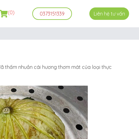
(0)
0373151339
Liên hệ tư vấn
đã thấm nhuần cái hương thơm mát của loại thực