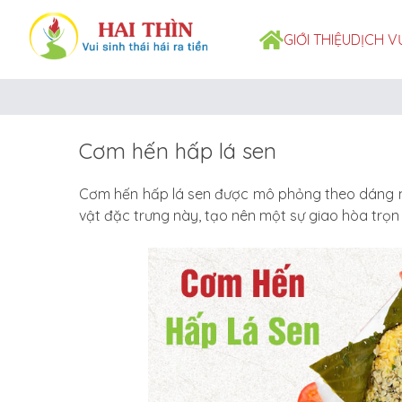
GIỚI THIỆU
DỊCH V
Cơm hến hấp lá sen
Cơm hến hấp lá sen được mô phỏng theo dáng mộ
vật đặc trưng này, tạo nên một sự giao hòa trọn 