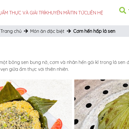
Ụ
ẨM THỰC VÀ GIẢI TRÍ
KHUYẾN MÃI
TIN TỨC
LIÊN HỆ
Trang chủ
Món ăn đặc biệt
Cơm hến hấp lá sen
t bông sen bung nở, cơm và nhân hến gói kĩ trong lá sen 
vẹn giữa ẩm thực với thiên nhiên.