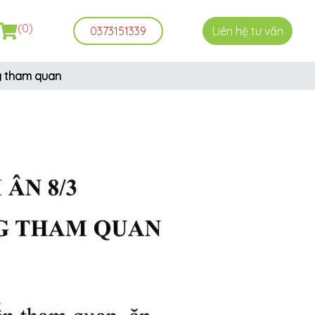
(0)
0373151339
Liên hệ tư vấn
g tham quan