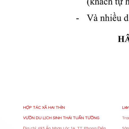
HỢP TÁC XÃ HAI THÌN
Liê
VƯỜN DU LỊCH SINH THÁI TUẤN TƯỜNG
Tra
Địa chỉ: 693 Ấp Nhơn Lộc 1A, TT. Phong Điền,
Sả