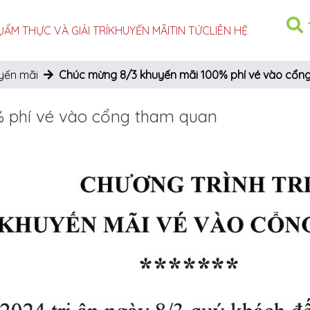
Ụ
ẨM THỰC VÀ GIẢI TRÍ
KHUYẾN MÃI
TIN TỨC
LIÊN HỆ
yến mãi
Chúc mừng 8/3 khuyến mãi 100% phí vé vào cổn
 phí vé vào cổng tham quan