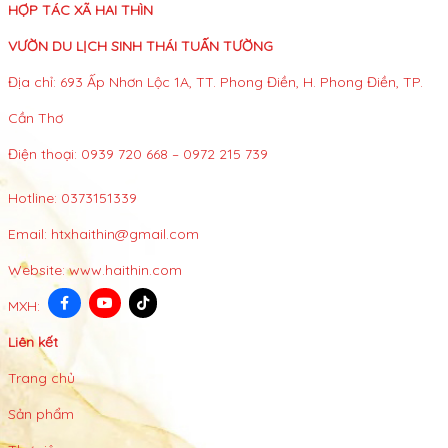
HỢP TÁC XÃ HAI THÌN
VƯỜN DU LỊCH SINH THÁI TUẤN TƯỜNG
Địa chỉ: 693 Ấp Nhơn Lộc 1A, TT. Phong Điền, H. Phong Điền, TP.
Cần Thơ
Điện thoại: 0939 720 668 – 0972 215 739
Hotline:
0373151339
Email:
htxhaithin@gmail.com
Website:
www.haithin.com
MXH:
Liên kết
Trang chủ
Sản phẩm