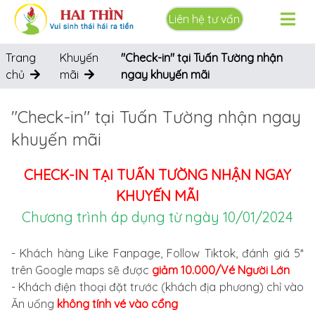
Liên hệ tư vấn
Trang
Khuyến
"Check-in" tại Tuấn Tường nhận
chủ
mãi
ngay khuyến mãi
"Check-in" tại Tuấn Tường nhận ngay
khuyến mãi
CHECK-IN TẠI TUẤN TƯỜNG NHẬN NGAY
KHUYẾN MÃI
Chương trình áp dụng từ ngày 10/01/2024
- Khách hàng Like Fanpage, Follow Tiktok, đánh giá 5*
trên Google maps sẽ được
giảm 10.000/Vé Người Lớn
- Khách điện thoại đặt trước (khách địa phương) chỉ vào
Ăn uống
không tính vé vào cổng