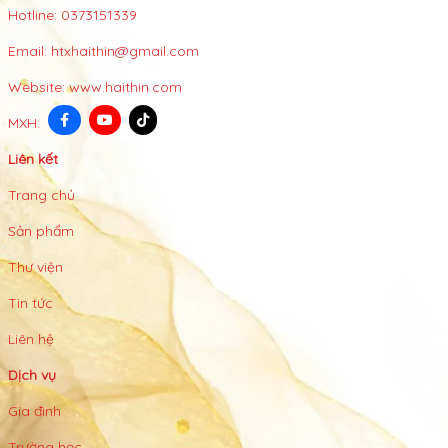
Hotline:
0373151339
Email:
htxhaithin@gmail.com
Website:
www.haithin.com
MXH:
Liên kết
Trang chủ
Sản phẩm
Thư viện
Tin tức
Liên hệ
Dịch vụ
Gia đình
Trường học