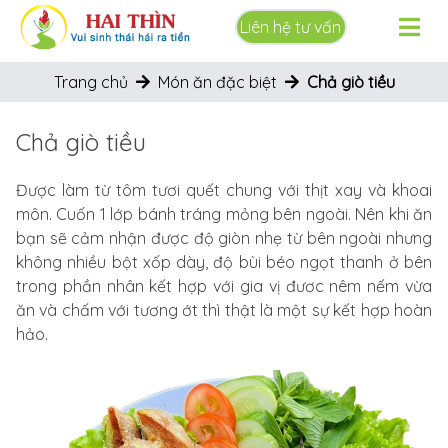
Liên hệ tư vấn
Trang chủ
Món ăn đặc biệt
Chả giò tiều
Chả giò tiều
Được làm từ tôm tươi quết chung với thịt xay và khoai
môn. Cuốn 1 lớp bánh tráng mỏng bên ngoài. Nên khi ăn
bạn sẽ cảm nhận được độ giòn nhẹ từ bên ngoài nhưng
không nhiều bột xốp dày, độ bùi béo ngọt thanh ở bên
trong phần nhân kết hợp với gia vị đươc nêm nếm vừa
ăn và chấm với tương ớt thì thật là một sự kết hợp hoàn
hảo.