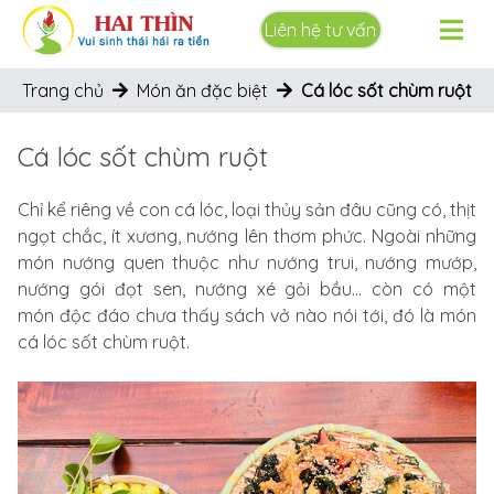
Liên hệ tư vấn
Trang chủ
Món ăn đặc biệt
Cá lóc sốt chùm ruột
Cá lóc sốt chùm ruột
Chỉ kể riêng về con cá lóc, loại thủy sản đâu cũng có, thịt
ngọt chắc, ít xương, nướng lên thơm phức. Ngoài những
món nướng quen thuộc như nướng trui, nướng mướp,
nướng gói đọt sen, nướng xé gỏi bầu... còn có một
món độc đáo chưa thấy sách vở nào nói tới, đó là món
cá lóc sốt chùm ruột.