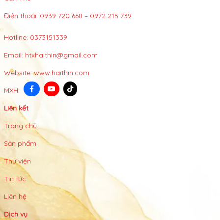
Điện thoại: 0939 720 668 – 0972 215 739
Hotline:
0373151339
Email:
htxhaithin@gmail.com
Website:
www.haithin.com
MXH:
Liên kết
Trang chủ
Sản phẩm
Thư viện
Tin tức
Liên hệ
Dịch vụ