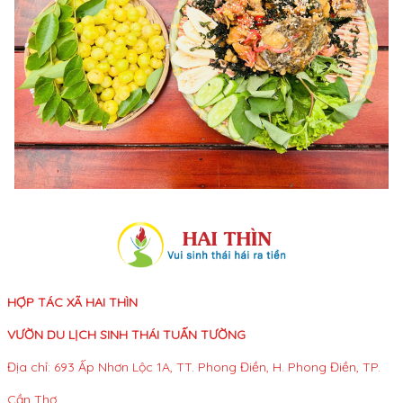
HỢP TÁC XÃ HAI THÌN
VƯỜN DU LỊCH SINH THÁI TUẤN TƯỜNG
Địa chỉ: 693 Ấp Nhơn Lộc 1A, TT. Phong Điền, H. Phong Điền, TP.
Cần Thơ